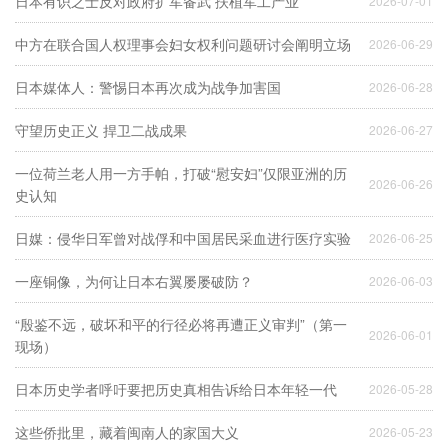
日本有识之士反对政府扩军备武 扶植军工产业
2026-07-01
中方在联合国人权理事会妇女权利问题研讨会阐明立场
2026-06-29
日本媒体人：警惕日本再次成为战争加害国
2026-06-28
守望历史正义 捍卫二战成果
2026-06-27
一位荷兰老人用一方手帕，打破“慰安妇”仅限亚洲的历
2026-06-26
史认知
日媒：侵华日军曾对战俘和中国居民采血进行医疗实验
2026-06-25
一座铜像，为何让日本右翼屡屡破防？
2026-06-03
“殷鉴不远，破坏和平的行径必将再遭正义审判”（第一
2026-06-01
现场）
日本历史学者呼吁要把历史真相告诉给日本年轻一代
2026-05-28
这些侨批里，藏着闽南人的家国大义
2026-05-23