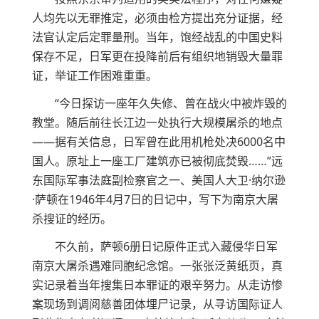
人均先以无罪推定，必须由检方提出充分证据，经
法官认定后定罪量刑。当年，饱经战乱的中国史料
保存不足，日军更在投降前后有组织地销毁大量罪
证，举证工作困难重重。
“今日探访一座年久失修、曾在战火中被炸毁的
教堂。随后前往长江边一处执行大规模屠杀的地点
——据有关信息，日军曾在此用机枪处决6000名中
国人。原址上一座工厂建筑亦已被彻底焚毁……”远
东国际军事法庭副检察官之一、美国人大卫·纳尔逊
·萨顿在1946年4月7日的日记中，写下为南京大屠
杀搜证的经历。
不久前，萨顿6册日记原件正式入藏侵华日军
南京大屠杀遇难同胞纪念馆。一张张泛黄纸页，真
实记录着当年搜集日本罪证的艰辛努力。从走访惨
案现场到调阅慈善团体埋尸记录，从寻访国际证人