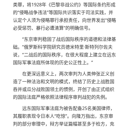
类罪，将1928年《巴黎非战公约》等国际条约形成
的“侵略战争违法”等国际共识落实于司法实践，并
认定个人须为侵略罪行承担责任，向世界发出“侵略
必受惩罚、暴行必遭清算”的明确信号。
“东京审判稳固了战后国际秩序的道德和法律基
础。”俄罗斯科学院研究员德米特里·斯特列尔佐夫
说，“二战后的国际秩序，在很大程度上建立在远东
国际军事法庭所体现的历史公正性上。”
在更深远意义上，两次审判为人类伸张正义创
造了一种法治和文明的模式，终结了历史上战胜国
吞并或瓜分战败国领土的惯例，开创了由正式组织
的国际法庭严格依照法律程序审判战犯的先例。
远东国际军事法庭为被告配备25名美国律师，
其履职表现令日本人“吃惊”。向隆万指出，东京审
判的部分审理中，辩方举证篇幅甚至多于检方，充