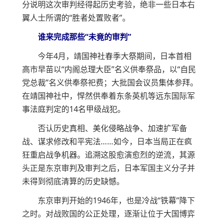
分说明这次审判经得起历史考验，绝非一些日本右
翼人士所谓的“胜者处置败者”。
谁来完成那些“未竟的审判”
今年4月，靖国神社春季大祭期间，日本首相
高市早苗以“内阁总理大臣”名义供奉祭品，以“自民
党总裁”名义供奉祭祀费；大批国会议员集体参拜。
在靖国神社中，悍然供奉着东条英机等远东国际军
事法庭判定的14名甲级战犯。
否认历史真相、美化侵略战争、加速扩军备
战、谋求修改和平宪法……如今，日本当局正在疯
狂重启战争机器。追溯这股愈演愈烈的逆流，其源
头正是东京审判及审判之后，日本军国主义分子并
未得到彻底清算的历史缺憾。
东京审判开始的1946年，也是冷战“铁幕”降下
之时。对战败国的公正处理，逐渐让位于大国博弈