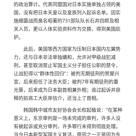
的政治算计。代表同盟国对日本实施单独占领的美
国，没有把日本天皇以及皇族列入起诉名单。因实
施细菌战而臭名昭著的731部队队长石井四郎及相
关人员，更以人体实验资料作为交换，得到美国庇
护。
此后，美国等西方国家为压制日本国内左翼势
力，还与日本非法单独媾和，允许对甲级战犯减
刑，甚至取消禁止军国主义分子担任公职的禁令，
让战犯得以“群体性回归”：被判无期徒刑的贺屋兴
宣，后来担任了法务大臣；被判7年有期徒刑的重
光葵，后来成为日本副首相兼外相；逃过起诉并获
释的前商工大臣岸信介，还当上了首相。
韩国韩中城市友好协会会长权起植说：“在某种
意义上，东京审判是一场未完成的审判，许多人没
有被起诉或充分审判，许多罪行未得到彻底处理。
当今日本新型军国主义复活，原因之一正是因为东