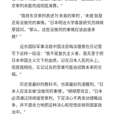
京审判未能完成彻底清算。”
“我将东京审判表述为‘未竟的审判’，‘未竟’就是
还有没做完的事情。”日本明治大学客座研究员纐缬
厚提问，“那么，这些没做完的事情应该由谁来
做？”
远东国际军事法庭中国法官梅汝璈曾在日记里
写下这样一段话：“我不是复仇主义者，我无意于把
日本帝国主义欠下的血债，记在日本人民的头上，
但是我相信，忘记过去的苦难可能会招致未来的灾
祸。”
历史是最好的教科书，也是最好的清醒剂。“日
本人应该去做‘没做完的事情’。”纐缬厚坦言，“日本
必须通过持续接受审判，下定决心不再发动侵略战
争，并不遗余力地把这种决心和觉悟反映到国家政
治中。”