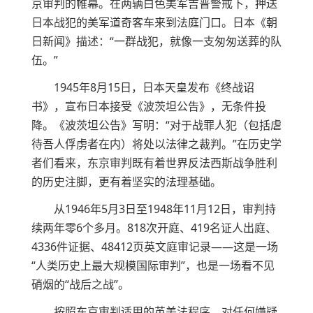
京审判的帷幕。在两辆白色美军吉普警戒下，押送
日本战犯的美军道奇客车来到法庭门口。日本《朝
日新闻》描述：“一群战犯，就像一支匆匆送葬的队
伍。”
1945年8月15日，日本天皇发布《终战诏
书》，宣布日本接受《波茨坦公告》，无条件投
降。《波茨坦公告》写明：“对于战罪人犯（包括虐
待吾人俘虏者在内）将处以法律之裁判。”在历史学
者们看来，东京审判既有着世界反法西斯战争胜利
的历史注脚，更有着坚实的法理基础。
从1946年5月3日至1948年11月12日，审判持
续两年零6个多月。818次开庭、419名证人出庭、
4336件证据、48412页英文庭审记录——这是一场
“人类历史上最大规模国际审判”，也是一场看不见
硝烟的“战后之战”。
按照东京审判适用的英美法程序，对任何嫌疑