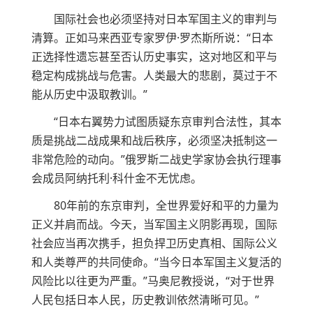
国际社会也必须坚持对日本军国主义的审判与
清算。正如马来西亚专家罗伊·罗杰斯所说：“日本
正选择性遗忘甚至否认历史事实，这对地区和平与
稳定构成挑战与危害。人类最大的悲剧，莫过于不
能从历史中汲取教训。”
“日本右翼势力试图质疑东京审判合法性，其本
质是挑战二战成果和战后秩序，必须坚决抵制这一
非常危险的动向。”俄罗斯二战史学家协会执行理事
会成员阿纳托利·科什金不无忧虑。
80年前的东京审判，全世界爱好和平的力量为
正义并肩而战。今天，当军国主义阴影再现，国际
社会应当再次携手，担负捍卫历史真相、国际公义
和人类尊严的共同使命。“当今日本军国主义复活的
风险比以往更为严重。”马奥尼教授说，“对于世界
人民包括日本人民，历史教训依然清晰可见。”