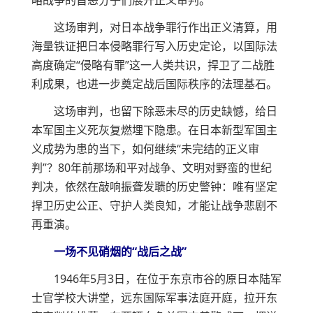
略战争的首恶分子们展开正义审判。
这场审判，对日本战争罪行作出正义清算，用
海量铁证把日本侵略罪行写入历史定论，以国际法
高度确定“侵略有罪”这一人类共识，捍卫了二战胜
利成果，也进一步奠定战后国际秩序的法理基石。
这场审判，也留下除恶未尽的历史缺憾，给日
本军国主义死灰复燃埋下隐患。在日本新型军国主
义成势为患的当下，如何继续“未完结的正义审
判”？80年前那场和平对战争、文明对野蛮的世纪
判决，依然在敲响振聋发聩的历史警钟：唯有坚定
捍卫历史公正、守护人类良知，才能让战争悲剧不
再重演。
一场不见硝烟的“战后之战”
1946年5月3日，在位于东京市谷的原日本陆军
士官学校大讲堂，远东国际军事法庭开庭，拉开东