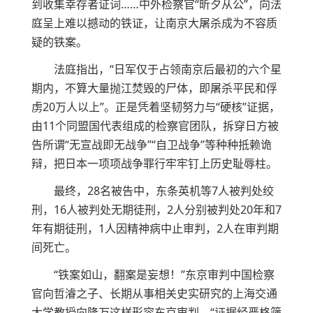
到收集幸存者证词……中外检察官“昕夕从公”，向法
庭呈上难以撼动的铁证，让南京大屠杀成为不容质
疑的铁案。
法庭指出，“日军仅于占领南京后最初的六个星
期内，不算大量抛江焚毁的尸体，即屠杀平民和俘
虏20万人以上”。正是凭着坚韧努力与“硬核”证据，
由11个同盟国代表组成的检察官团队，拆穿日方被
告所谓“无宣战即无战争”“自卫战争”等种种抵赖诡
辩，把日本一项项战争罪行牢牢钉上历史耻辱柱。
最终，28名被告中，东条英机等7人被判处绞
刑，16人被判处无期徒刑，2人分别被判处20年和7
年有期徒刑，1人因精神病中止审判，2人在审判期
间死亡。
“铁案如山，翻案是妄想！”东京审判中国检察
官向哲濬之子、长期从事相关史实研究的上海交通
大学教授向隆万这样形容东京审判。“证据经严格筛