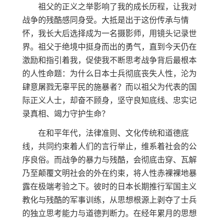
祖父的正义之举影响了我的成长历程，让我对
战争的残酷感同身受。大抵是出于这份传承与情
怀，我长大后选择成为一名摄影师，用镜头记录世
界。祖父于绝境中挺身而出的勇气，直到今天仍在
激励和指引着我，促使我不断思考战争背后最根本
的人性命题：为什么日本士兵彻底丧失人性，沦为
肆意屠戮无辜平民的施暴者？而以祖父为代表的国
际正义人士，却奋不顾身，坚守良知底线、忠实记
录真相、竭力守护生命？
在和平年代，法律准则、文化传统和道德底
线，共同约束着人们的言行举止，维系着社会的公
序良俗。而战争的暴力与残酷，会彻底击穿、瓦解
乃至颠覆文明社会的外在约束，将人性赤裸裸地暴
露在极端考验之下。彼时的日本长期推行军国主义
教化与残酷的军事训练，从思想根源上剥夺了士兵
的独立思考能力与道德判断力。在经年累月的思想