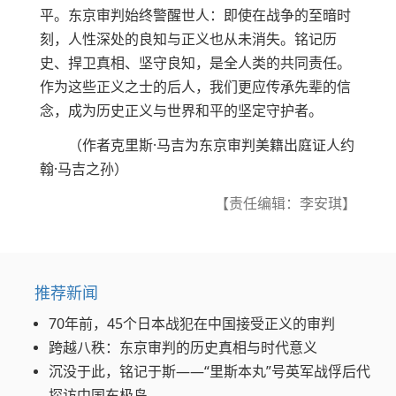
平。东京审判始终警醒世人：即使在战争的至暗时
刻，人性深处的良知与正义也从未消失。铭记历
史、捍卫真相、坚守良知，是全人类的共同责任。
作为这些正义之士的后人，我们更应传承先辈的信
念，成为历史正义与世界和平的坚定守护者。
（作者克里斯·马吉为东京审判美籍出庭证人约
翰·马吉之孙）
【责任编辑：李安琪】
推荐新闻
70年前，45个日本战犯在中国接受正义的审判
跨越八秩：东京审判的历史真相与时代意义
沉没于此，铭记于斯——“里斯本丸”号英军战俘后代
探访中国东极岛