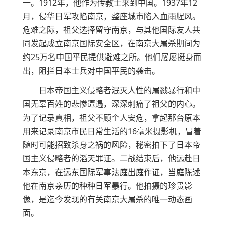
一。1912年，他作为传教士来到中国。1937年12
月，侵华日军攻陷南京，整座城市陷入血雨腥风。
危难之际，祖父选择留守南京，与其他国际友人共
同发起成立南京国际安全区，在南京大屠杀期间为
约25万名中国平民提供避难之所。他们屡屡挺身而
出，阻拦日本士兵对中国平民的袭击。
日本帝国主义侵略者泯灭人性的屠戮暴行和中
国无辜百姓的悲惨遭遇，深深刺痛了祖父的内心。
为了记录真相，祖父不顾个人安危，拿起那台原本
用来记录南京市民日常生活的16毫米摄影机，冒着
随时可能招致杀身之祸的风险，秘密拍下了日本帝
国主义侵略者的滔天罪证。二战结束后，他远赴日
本东京，在远东国际军事法庭出庭作证，当庭陈述
他在南京亲历的种种日军暴行。他拍摄的珍贵影
像，是迄今发现的有关南京大屠杀的唯一动态画
面。