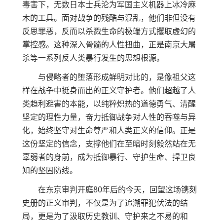
毒害下，无数日本士兵沦为军国主义机器上冰冷麻
木的工具。面对战争的残酷与混乱，他们非但没有
反思罪恶，反而以杀戮生命的极端方式攫取虚幻的
掌控感。这种深入骨髓的人性扭曲，正是南京大屠
杀等一系列反人类暴行发生的思想根源。
与侵略者的堕落形成鲜明对比的，是像祖父这
样在战争中挺身而出的正义守护者。他们超越了人
类趋利避害的本能，以纯粹炽热的道德勇气、清醒
坚定的理性力量，奋力抵御战争对人性的吞噬与异
化，始终坚守对生命尊严和人类正义的信仰。正是
这份坚定的信念，支撑他们在至暗时刻毅然站在无
辜弱者的身前，成为抵御暴行、守护生命、捍卫良
知的坚固防线。
在东京审判开庭80年后的今天，回望这场镌刻
史册的正义审判，不仅是为了追溯罪犯伏法的结
局，更是为了汲取历史教训、守护来之不易的和