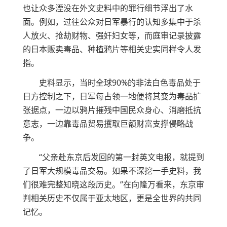
也让众多湮没在外文史料中的罪行细节浮出了水
面。例如，过往公众对日军暴行的认知多集中于杀
人放火、抢劫财物、强奸妇女等，而庭审记录披露
的日本贩卖毒品、种植鸦片等相关史实同样令人发
指。
史料显示，当时全球90%的非法白色毒品处于
日方控制之下，日军每占领一地便将其变为毒品扩
张据点，一边以鸦片摧残中国民众身心、消磨抵抗
意志，一边靠毒品贸易攫取巨额财富支撑侵略战
争。
“父亲赴东京后发回的第一封英文电报，就提到
了日军大规模毒品交易。如果不深挖一手史料，我
们很难完整知晓这段历史。”在向隆万看来，东京审
判相关历史不仅属于亚太地区，更是全世界的共同
记忆。