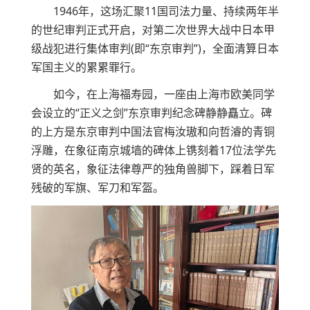
1946年，这场汇聚11国司法力量、持续两年半
的世纪审判正式开启，对第二次世界大战中日本甲
级战犯进行集体审判(即“东京审判”)，全面清算日本
军国主义的累累罪行。
如今，在上海福寿园，一座由上海市欧美同学
会设立的“正义之剑”东京审判纪念碑静静矗立。碑
的上方是东京审判中国法官梅汝璈和向哲濬的青铜
浮雕，在象征南京城墙的碑体上镌刻着17位法学先
贤的英名，象征法律尊严的独角兽脚下，踩着日军
残破的军旗、军刀和军盔。