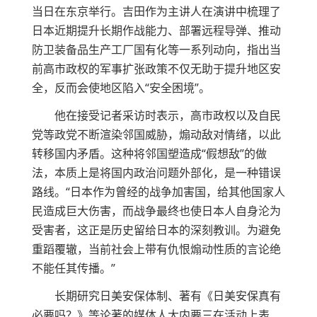
当日在东京举行。吉田作为主讲人在演讲中梳理了
日本近期提升长期作战能力、部署远程导弹、推动
防卫装备品生产工厂国有化等一系列动向，指出当
前高市政权的军事扩张政策不仅无助于提升地区安
全，反而会使地区陷入“安全困境”。
他在接受记者采访时表示，高市政权以及自民
党等政党不断渲染邻国威胁，煽动敌对情绪，以此
转移国内矛盾。这种将邻国塑造成“假想敌”的做
法，本质上是将国内政治问题外部化，是一种错误
路线。“日本作为曾经的战争加害国，给其他国家人
民造成巨大伤害，而战争最终也使日本人自身沦为
受害者，这正是历史留给日本的深刻教训。为避免
重蹈覆辙，当前社会上带有仇恨煽动性质的言论绝
不能任其传播。”
长期研究日美安保体制、著有《日美安保真有
必要吗？》等论著的媒体人大内要三在活动上表