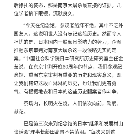
后挣扎的姿态，那是南京大屠杀最直接的证据。几
位学者摘下眼镜，沉默良久。
“今天在纪念馆，参观者络绎不绝，其中不乏外
国友人，这说明世人没有忘记这段历史。然而令人
担忧的是，日本国内一股颇具影响力的势力，企图
推翻东京审判对南京大屠杀这一段侵略史实的定
案。”中国社会科学院日本研究所历史研究室主任金
莹说，在东京审判开庭80周年的节点，我们参观纪
念馆、重温东京审判有重要的历史和现实意义，既
让我们铭记这段血淋淋的历史，也让我们更有勇
气、有根据地去和日本的这些历史翻案者作斗争。
祭场内，长明火在烧，人们依次向前，鞠躬、
献花。
已是第三次来到纪念馆的日本“继承和发展村山
谈话会”理事长藤田高景不禁落泪。“每次来到这