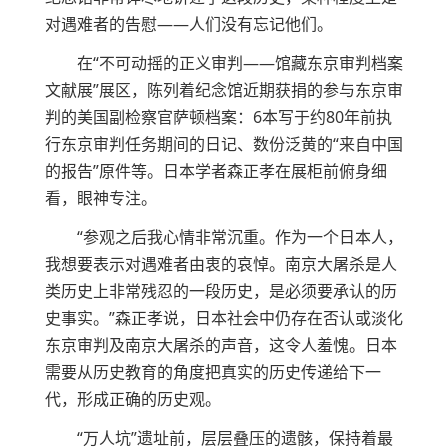
对遇难者的告慰——人们没有忘记他们。
在“不可动摇的正义审判——馆藏东京审判档案
文献展”展区，陈列着纪念馆近期获捐的参与东京审
判的美国副检察官萨顿档案：6本写于约80年前执
行东京审判任务期间的日记、数份泛黄的“来自中国
的报告”原件等。日本学者森正孝在展柜前俯身细
看，眼神专注。
“参观之后我心情非常沉重。作为一个日本人，
我想要表示对遇难者由衷的哀悼。南京大屠杀是人
类历史上非常残忍的一段历史，是必须要承认的历
史事实。”森正孝说，日本社会中仍存在否认或淡化
东京审判及南京大屠杀的声音，这令人羞愧。日本
需要从历史教育的角度把真实的历史传递给下一
代，形成正确的历史观。
“万人坑”遗址前，层层叠压的遗骸，保持着最