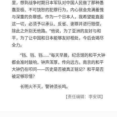
里，想到战争时期日本军队对中国人民做了那种愚
蠢至极、不可饶恕的犯罪行为，内心就会充满羞愧
与深重的负罪感。作为一个日本人，我希望能直面
这一切，必须予以承认、反省、谢罪并进行赔偿，
除此之外别无他路。”他说，为了亚洲的友好与和
平，为了让中国和日本能够友好相处，今后会竭尽
全力。
“铛、铛、铛……”每天早晨，纪念馆的和平大钟
都会准时敲响，钟声浑厚，传向远方。南京的和平
大钟仍在叩问——历史是否被真正铭记？和平是否
被足够珍惜？
长明火不灭，警钟须长鸣。
【责任编辑：李安琪】