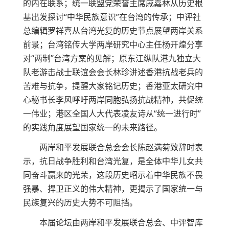
的内在联系；统一联盟党荣誉主席戚嘉林从历史根
基出发探讨“中华民族意识”在台湾的传承；中评社
总编辑罗祥喜从台湾光复的历史节点展望两岸关系
前景；台湾铭传大学两岸研究中心主任杨开煌分享
对“两制”台湾方案的见解；原东江纵队港九独立大
队老游击战士联谊会会长林珍讲述香港抗战老兵的
苦难与抗争，提醒大家铭记历史；香港亚太研究中
心秘书长李风呼吁两岸同胞弘扬抗战精神，共促统
一伟业；港区全国人大代表凌友诗从“统一进行时”
的实践角度展望国家统一的未来路径。
两岸和平发展联合总会会长陈赵满菊致辞时表
示，抗日战争胜利和台湾光复，是全体中华儿女共
同奋斗赢来的光荣，这段历史昭示着中华民族不畏
强暴、捍卫正义的伟大精神，更揭示了国家统一与
民族复兴的历史大势不可阻挡。
本届论坛由两岸和平发展联合总会、中评智库