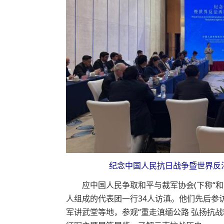
纪念中国人民抗日战争暨世界反法西
应中国人民争取和平与裁军协会(下称“和裁会
人组成的代表团一行34人访滇。他们先后参
军讲武堂等地，参观“重走滇缅公路 弘扬抗