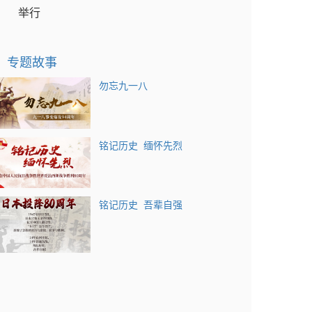
举行
专题故事
勿忘九一八
铭记历史 缅怀先烈
铭记历史 吾辈自强