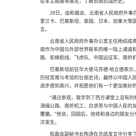
征军主题展等展览，了解云南抗战历史。
28日，由和裁会、云南省人民政府外事办
里兰卡、巴基斯坦、泰国、日本、加拿大等
言。
云南省人民政府外事办公室主任杨绍成表
南作为中国与外部世界联系的唯一陆上通道
路、驼峰航线、飞虎队、中国远征军、南侨
巴基斯坦前驻华大使马苏德·哈立德表示，
历经苦难与考验的壮丽史诗，最终以中国人
进步感到高兴，并祝愿他们有一个更加美好
“通过参观，我学到了西方课堂上没有的知
滇缅公路、南侨机工、白求恩与中国人民的友
覆辙。”他说，回国后，他将和身边的朋友分
次发生。
和裁会副秘书长陶涛在总结发言中分享了