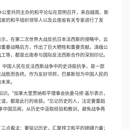
公室共同主办的和平论坛在昆明召开，来自越南、斯
国家的和平组织领导人以及云南省有关专家进行了发
示，在第二次世界大战反抗日本法西斯的侵略中，云
和重要战略后方，作出了巨大牺牲和重要贡献。滇缅公
机工等，都是云南参与国际反法西斯合作的深刻印记。
中国人民在反法西斯战争中的史诗般抗争，是一部
民战胜而告终。作为友好邻邦，巴基斯坦为中国人民的
的未来。
识。”加拿大里贾纳和平理事会执委马修·盖尔表示，
谊，都是此行的收获。“忘记历史的人，注定要重蹈
享中国见闻，从历史中汲取经验和教训，避免战争再
三点看法：要铭记历史，汇聚捍卫和平的磅礴力量；