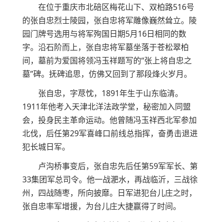
在位于重庆市北碚区梅花山下、双柏路516号
的张自忠烈士陵园，张自忠将军雕像巍然耸立。陵
园门牌号选用与将军殉国日期5月16日相同的数
字。沿石阶而上，张自忠将军墓坐落于苍松翠柏
间，墓前为爱国将领冯玉祥题写的“张上将自忠之
墓”碑。抚碑追思，仿佛又回到了那段烽火岁月。
张自忠，字荩忱，1891年生于山东临清。
1911年他考入天津北洋法政学堂，秘密加入同盟
会，投身民主革命运动。他曾随冯玉祥西北军参加
北伐，后任第29军喜峰口前线总指挥，奋勇击退进
犯长城日军。
卢沟桥事变后，张自忠先后任第59军军长、第
33集团军总司令。他一战淝水，再战临沂，三战徐
州，四战随枣，所向披靡。日军进犯台儿庄之时，
张自忠率军增援，为台儿庄大捷赢得了时间。