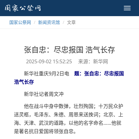
Toggl
navig
国家公祭网
新闻资讯馆
文章
张自忠：尽忠报国 浩气长存
2025-09-02 15:52:25
来源：新华网
新华社重庆9月2日电
题：张自忠：尽忠报国
浩气长存
新华社记者周文冲
他在战斗中身中数弹，壮烈殉国；十万民众护
送灵柩，毛泽东、朱德、周恩来送挽词；北京、上
海、天津、武汉的道路，以他的名字命名……他就
是著名抗日爱国将领张自忠。