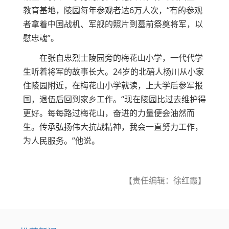
教育基地，陵园每年参观者达6万人次，“有的参观
者拿着中国战机、军舰的照片到墓前祭奠将军，以
慰忠魂”。
在张自忠烈士陵园旁的梅花山小学，一代代学
生听着将军的故事长大。24岁的北碚人杨川从小家
住陵园附近，在梅花山小学就读，上大学后参军报
国，退伍后回到家乡工作。“现在陵园比过去维护得
更好。每每路过梅花山，奋进的力量便会油然而
生。传承弘扬伟大抗战精神，我会一直努力工作，
为人民服务。”他说。
【责任编辑：徐红霞】