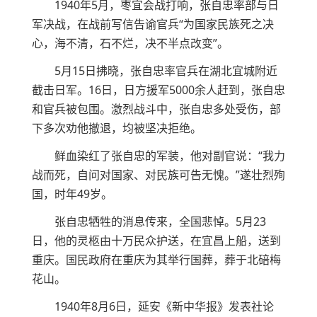
1940年5月，枣宜会战打响，张自忠率部与日
军决战，在战前写信告谕官兵“为国家民族死之决
心，海不清，石不烂，决不半点改变”。
5月15日拂晓，张自忠率官兵在湖北宜城附近
截击日军。16日，日方援军5000余人赶到，张自忠
和官兵被包围。激烈战斗中，张自忠多处受伤，部
下多次劝他撤退，均被坚决拒绝。
鲜血染红了张自忠的军装，他对副官说：“我力
战而死，自问对国家、对民族可告无愧。”遂壮烈殉
国，时年49岁。
张自忠牺牲的消息传来，全国悲悼。5月23
日，他的灵柩由十万民众护送，在宜昌上船，送到
重庆。国民政府在重庆为其举行国葬，葬于北碚梅
花山。
1940年8月6日，延安《新中华报》发表社论