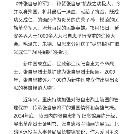
《悼张自忠将军》，称赞张自忠“抗战之功极大，今
并以身殉国，将其最后一滴血，献给了抗战，既成
功又成仁，的确配称为炎黄的优秀子孙，模范的民
族革命军人，流芳百世的民族英雄。”8月15日，延
安各界人士1000余人为张自忠举行隆重的追悼大
会。毛泽东、朱德、周恩来分别送了“尽忠报国”“取
义成仁”“为国捐躯”的挽词。
新中国成立后，民政部追认张自忠为革命烈
士，张自忠烈士墓扩建为张自忠烈士陵园。2009
年，张自忠被评为“100位为新中国成立作出突出贡
献的英雄模范人物”。
近年来，重庆持续加强对张自忠烈士陵园的管
理保护，传承张自忠将军的爱国情怀和英雄气概。
2024年底，陵园内的张自忠将军纪念馆展陈升级，
展出革命烈士证明书、张自忠将军油画等展品。北
碚区退役军人事务局局长黎德安说，作为爱国主义