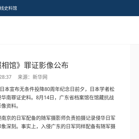
线史料馆
照相馆》罪证影像公布
:28:37
来源：新华网
日本宣布无条件投降80周年纪念日前夕，日本学者松
华南罪证史料。8月14日，广东省档案馆在馆藏抗战
影像资料。
南京的日军配备的随军摄影师负责拍摄记录侵华日军
印象深刻。事实上，入侵广东的日军同样配备有随军摄