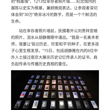
的“档案墙”、1213位幸存者照片墙……纪念馆内的
展陈以史实为根基，兼顾微观表达，让参观者深切
体会到“30万”绝非冰冷的数字，而是一个个鲜活的
生命。
站在幸存者照片墙前，抚摸着外公刘贵祥变暗
的照片，泪水从胡静雅眼中涌出。“我是一名美术老
师，我要让‘铭记历史、珍爱和平’的种子，在更多孩
子心里生根发芽。”15日，包括胡静雅在内的6位中
外人士接过南京大屠杀历史记忆传承人的证书，肩
负起传承与传播历史真相的重任。