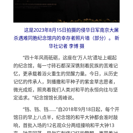
这是2023年8月15日拍摄的侵华日军南京大屠
杀遇难同胞纪念馆内的幸存者照片墙（部分）。 新
华社记者 李博 摄
“四十年风雨砥砺，这座在‘万人坑’遗址上崛起
的纪念馆，每一寸砖石都深深镌刻着民族的苦难记
忆，更承载着浴火重生的觉醒力量。今日，从历史
记忆的传承人，到播撒和平种子的紫金草志愿者，
微光成炬，照亮着我们人类对和平的永恒向往与坚
定追求。”纪念馆馆长周峰说。
“铛、铛、铛……”自2018年9月18日起，每个开
馆日的早上八点半，纪念馆的和平大钟都会准时敲
响，首批入场的12名观众分两组撞响和平大钟13