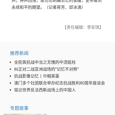
声。钟声回荡，是勿忘刺痛记忆的警醒，更带着对
永续和平的期望。（记者蒋芳、邱冰清）
【责任编辑：李安琪】
推荐新闻
全民族抗战中当之无愧的中流砥柱
纠正对二战亚洲战场的“记忆不对称”
抗战影像记忆丨巾帼英豪
澳门多个社团联合举办纪念抗战胜利80周年座谈会
铭记世界反法西斯战场上的中国人
专题故事